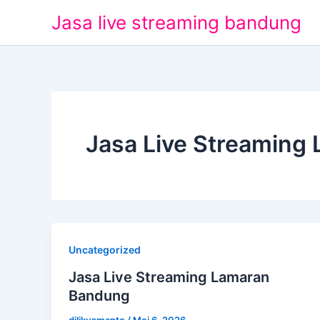
Lewati
Jasa live streaming bandung
ke
konten
Jasa Live Streaming
Uncategorized
Jasa Live Streaming Lamaran
Bandung
dilikusmanto
/
Mei 6, 2026