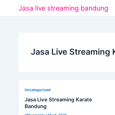
Lewati
Jasa live streaming bandung
ke
konten
Jasa Live Streaming
Uncategorized
Jasa Live Streaming Karate
Bandung
dilikusmanto
/
Mei 6, 2026